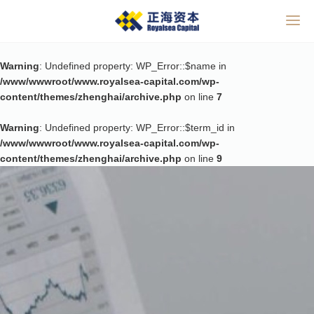
Warning
: Undefined property: WP_Error::$name in
/www/wwwroot/www.royalsea-capital.com/wp-
content/themes/zhenghai/archive.php
on line
7
Warning
: Undefined property: WP_Error::$term_id in
/www/wwwroot/www.royalsea-capital.com/wp-
content/themes/zhenghai/archive.php
on line
9