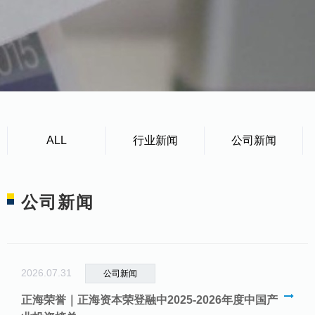
ALL
行业新闻
公司新闻
公司新闻
2026.07.31
公司新闻
正海荣誉｜正海资本荣登融中2025-2026年度中国产