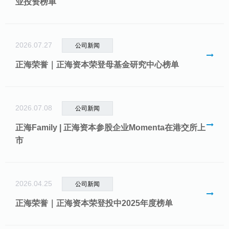
业投资榜单
2026.07.27
公司新闻
正海荣誉｜正海资本荣登母基金研究中心榜单
2026.07.08
公司新闻
正海Family | 正海资本参股企业Momenta在港交所上
市
2026.04.25
公司新闻
正海荣誉｜正海资本荣登投中2025年度榜单