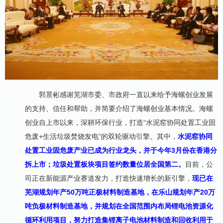
郭景彬感谢芜湖市委、市政府一直以来给予海螺创业发展
的支持、信任和帮助，并简要介绍了海螺创业基本情况。海螺
创业自上市以来，深耕环保行业，打造“水泥窑协同处置工业固
危废+生活垃圾焚烧发电”的双轮驱动引擎。其中，
水泥窑协同
处置工业固危废产业已成为行业龙头，并于今年3月份在香港分
拆上市；
垃圾处置板块项目签约
数量位居全国第二
。
目前，公
司正在新能源产业赛道发力，打造快速增长的新引擎，
现已在
芜湖规划年产50万吨正极材料制造基地，在乐山规划年产20万
吨负极材料制造基地，并规划在全国范围内布局锂电池资源化
循环利用项目，努力打造集锂离子电池材料制造和回收利用于